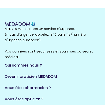
22 espaces de santé
Nord
255 espaces de santé
Cassis
1 espaces de santé
MEDADOM n'est pas un service d'urgence.
Île-de-France
En cas d'urgence, appelez le 15 ou le 112 (numéro
857 espaces de santé
Côtes-d'Armor
d'urgence européen).
51 espaces de santé
Allassac
Vos données sont sécurisées et soumises au secret
1 espaces de santé
médical.
Qui sommes nous ?
Bretagne
124 espaces de santé
Maine-et-Loire
Devenir praticien MEDADOM
35 espaces de santé
Durban-Corbières
Vous êtes pharmacien ?
1 espaces de santé
Vous êtes opticien ?
Auvergne-Rhône-Alpes