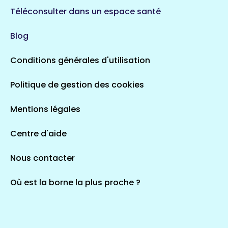
720 espaces de santé
Loiret
Téléconsulter dans un espace santé
113 espaces de santé
Saintes
Blog
5 espaces de santé
Conditions générales d'utilisation
Occitanie
Politique de gestion des cookies
693 espaces de santé
Loir-et-Cher
44 espaces de santé
Aignay-le-Duc
Mentions légales
1 espaces de santé
Centre d'aide
Centre-Val de Loire
Nous contacter
324 espaces de santé
Indre
36 espaces de santé
Saint-Agathon
Où est la borne la plus proche ?
1 espaces de santé
Corse