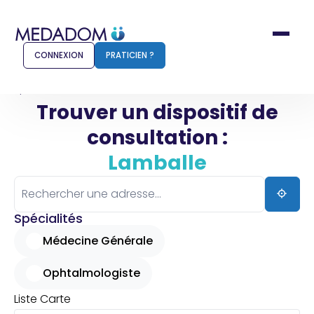
CONNEXION
PRATICIEN ?
Accueil
Lamballe
Trouver un dispositif de
consultation :
Comment ça marche ?
Notr
Lamballe
Pour les patients
Pour
Pharmacien
Méd
Spécialités
Médecine Générale
Ophtalmologiste
Connexion
Liste
Carte