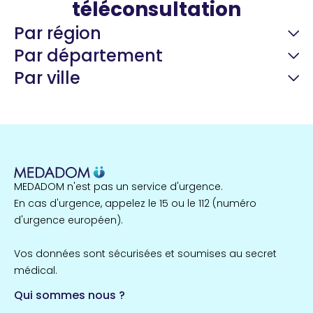
téléconsultation
Par région
Par département
Par ville
Guyane
22 espaces de santé
Nord
255 espaces de santé
Cassis
1 espaces de santé
MEDADOM n'est pas un service d'urgence.
Île-de-France
En cas d'urgence, appelez le 15 ou le 112 (numéro
857 espaces de santé
Côtes-d'Armor
d'urgence européen).
51 espaces de santé
Allassac
Vos données sont sécurisées et soumises au secret
1 espaces de santé
médical.
Qui sommes nous ?
Bretagne