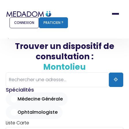
CONNEXION
PRATICIEN ?
Accueil
Montolieu
Trouver un dispositif de
consultation :
Comment ça marche ?
Notr
Montolieu
Pour les patients
Pour
Pharmacien
Méd
Spécialités
Médecine Générale
Ophtalmologiste
Connexion
Liste
Carte