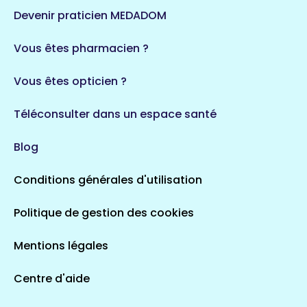
124 espaces de santé
Maine-et-Loire
Devenir praticien MEDADOM
35 espaces de santé
Durban-Corbières
Vous êtes pharmacien ?
1 espaces de santé
Vous êtes opticien ?
Auvergne-Rhône-Alpes
720 espaces de santé
Loiret
Téléconsulter dans un espace santé
113 espaces de santé
Saintes
Blog
5 espaces de santé
Conditions générales d'utilisation
Occitanie
Politique de gestion des cookies
693 espaces de santé
Loir-et-Cher
44 espaces de santé
Aignay-le-Duc
Mentions légales
1 espaces de santé
Centre d'aide
Centre-Val de Loire