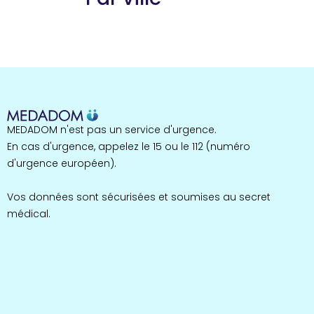
Guyane
22 espaces de santé
Nord
255 espaces de santé
Cassis
1 espaces de santé
Bretagne
MEDADOM n'est pas un service d'urgence.
124 espaces de santé
Maine-et-Loire
En cas d'urgence, appelez le 15 ou le 112 (numéro
35 espaces de santé
d'urgence européen).
Durban-Corbières
1 espaces de santé
Vos données sont sécurisées et soumises au secret
médical.
Occitanie
693 espaces de santé
Loir-et-Cher
44 espaces de santé
Aignay-le-Duc
1 espaces de santé