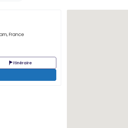
eham, France
Itinéraire